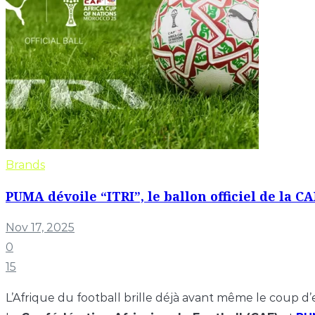
Brands
PUMA dévoile “ITRI”, le ballon officiel de la
Nov 17, 2025
0
15
L’Afrique du football brille déjà avant même le coup d’