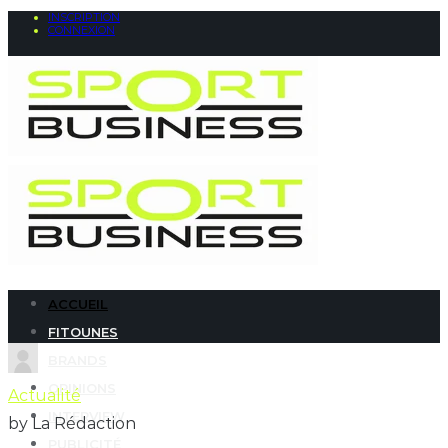
INSCRIPTION
CONNEXION
ACCUEIL
FITOUNES
BRANDS
OPINIONS
Actualité
INTERVIEW
by La Rédaction
PUBLICITÉ