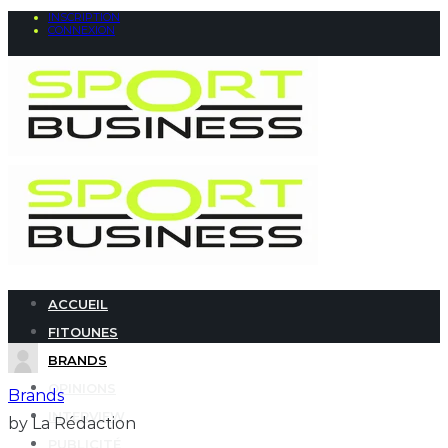
INSCRIPTION
CONNEXION
ACCUEIL
FITOUNES
BRANDS
OPINIONS
Brands
INTERVIEW
by La Rédaction
PUBLICITÉ