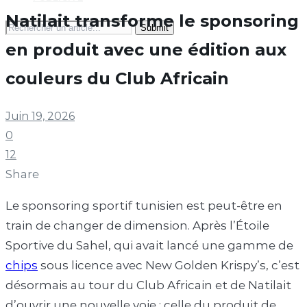
Natilait transforme le sponsoring
Search
for:
en produit avec une édition aux
couleurs du Club Africain
Juin 19, 2026
0
12
Share
Le sponsoring sportif tunisien est peut-être en
train de changer de dimension. Après l’Étoile
Sportive du Sahel, qui avait lancé une gamme de
chips
sous licence avec New Golden Krispy’s, c’est
désormais au tour du Club Africain et de Natilait
d’ouvrir une nouvelle voie : celle du produit de