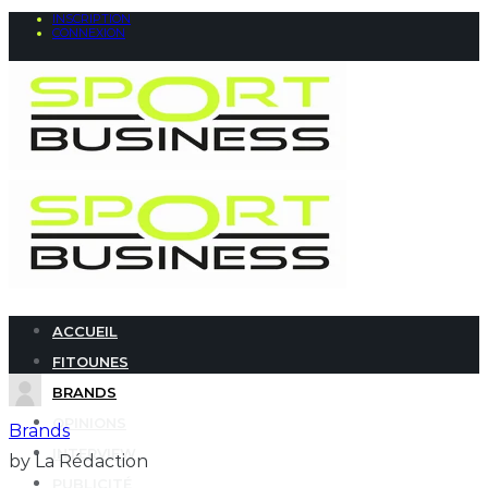
INSCRIPTION
CONNEXION
ACCUEIL
FITOUNES
BRANDS
OPINIONS
Brands
INTERVIEW
by La Rédaction
PUBLICITÉ