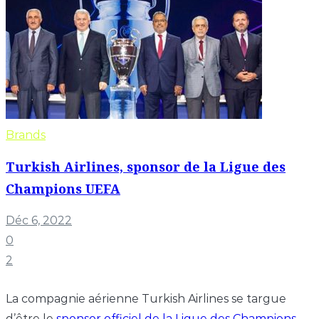
Brands
Turkish Airlines, sponsor de la Ligue des
Champions UEFA
Déc 6, 2022
0
2
La compagnie aérienne Turkish Airlines se targue
d’être le
sponsor officiel de la Ligue des Champions