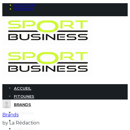
INSCRIPTION
CONNEXION
ACCUEIL
FITOUNES
BRANDS
OPINIONS
Brands
INTERVIEW
by La Rédaction
PUBLICITÉ