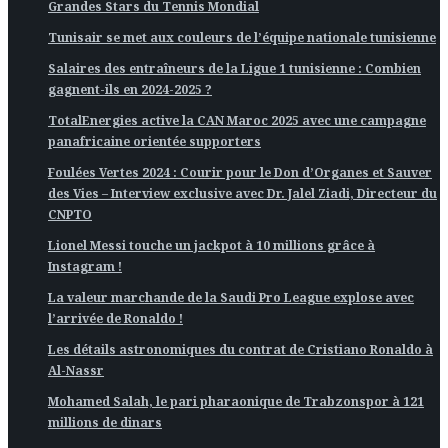
Grandes Stars du Tennis Mondial
Tunisair se met aux couleurs de l’équipe nationale tunisienne
Salaires des entraîneurs de la Ligue 1 tunisienne : Combien
gagnent-ils en 2024-2025 ?
TotalEnergies active la CAN Maroc 2025 avec une campagne
panafricaine orientée supporters
Foulées Vertes 2024 : Courir pour le Don d’Organes et Sauver
des Vies – Interview exclusive avec Dr. Jalel Ziadi, Directeur du
CNPTO
Lionel Messi touche un jackpot à 10 millions grâce à
Instagram !
La valeur marchande de la Saudi Pro League explose avec
l’arrivée de Ronaldo !
Les détails astronomiques du contrat de Cristiano Ronaldo à
Al-Nassr
Mohamed Salah, le pari pharaonique de Trabzonspor à 121
millions de dinars