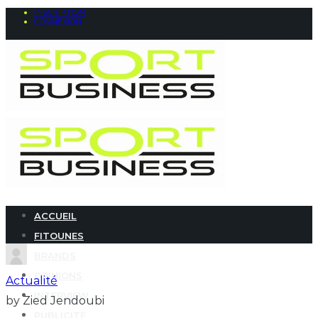
INSCRIPTION
CONNEXION
ACCUEIL
FITOUNES
BRANDS
OPINIONS
Actualité
INTERVIEW
by Zied Jendoubi
PUBLICITÉ