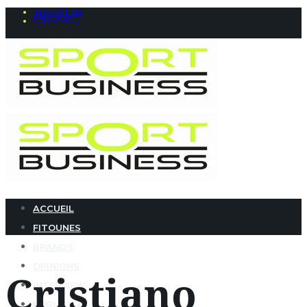
INSCRIPTION
CONNEXION
ACCUEIL
FITOUNES
BRANDS
OPINIONS
Cristiano
INTERVIEW
PUBLICITÉ