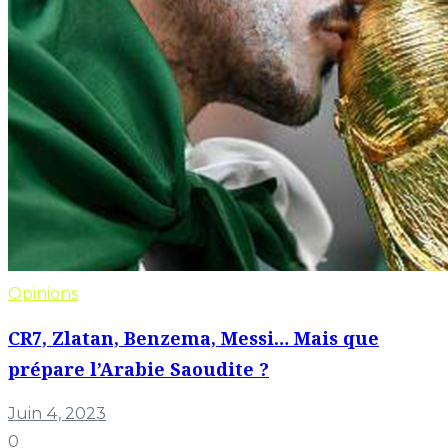
Opinions
CR7, Zlatan, Benzema, Messi… Mais que
prépare l’Arabie Saoudite ?
Juin 4, 2023
0