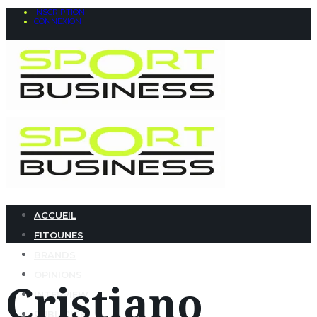
INSCRIPTION
CONNEXION
ACCUEIL
FITOUNES
BRANDS
OPINIONS
Cristiano
INTERVIEW
PUBLICITÉ