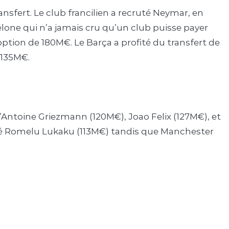
nsfert. Le club francilien a recruté Neymar, en
celone qui n’a jamais cru qu’un club puisse payer
ption de 180M€. Le Barça a profité du transfert de
 135M€.
d’Antoine Griezmann (120M€), Joao Felix (127M€), et
cruté Romelu Lukaku (113M€) tandis que Manchester