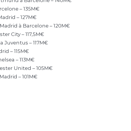
rtmund à Barcelone – 140M€
arcelone – 135M€
e Madrid – 127M€
e Madrid à Barcelone – 120M€
ster City – 117,5M€
 la Juventus – 117M€
drid – 115M€
helsea – 113M€
hester United – 105M€
 Madrid – 101M€