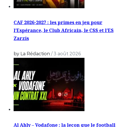
CAF 2026-2027 : les primes en jeu pour
l’Espérance, le Club Africain, le CSS et l’ES
Zarzis
by La Rédaction
/
3 août 2026
Al Ahly – Vodafone : la leçon que le football