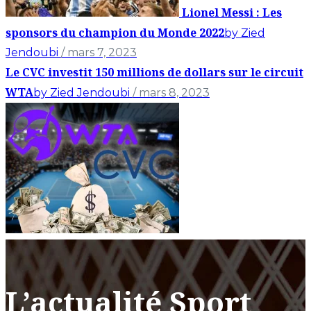
Lionel Messi : Les
sponsors du champion du Monde 2022
by Zied
Jendoubi
/ mars 7, 2023
Le CVC investit 150 millions de dollars sur le circuit
WTA
by Zied Jendoubi
/ mars 8, 2023
L’actualité Sport