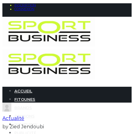
INSCRIPTION
CONNEXION
ACCUEIL
FITOUNES
BRANDS
OPINIONS
Actualité
INTERVIEW
by Zied Jendoubi
PUBLICITÉ