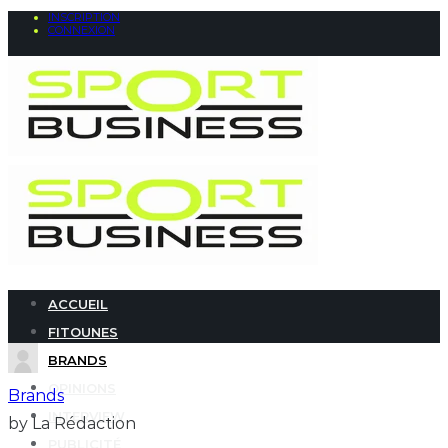
INSCRIPTION
CONNEXION
ACCUEIL
FITOUNES
BRANDS
OPINIONS
Brands
INTERVIEW
by La Rédaction
PUBLICITÉ