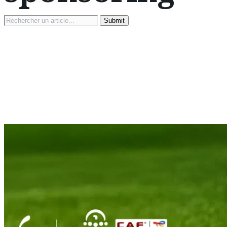
Search
for: