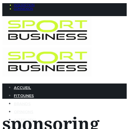
INSCRIPTION
CONNEXION
ACCUEIL
FITOUNES
BRANDS
OPINIONS
sponsoring
INTERVIEW
PUBLICITÉ