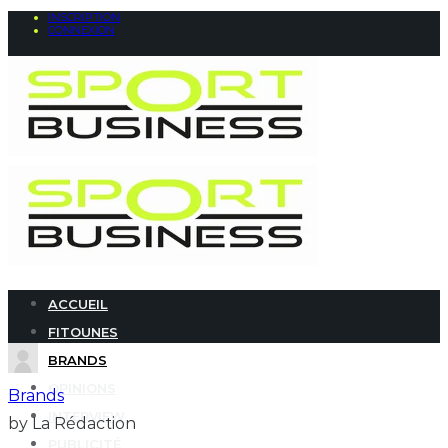
INSCRIPTION
CONNEXION
ACCUEIL
FITOUNES
BRANDS
OPINIONS
Brands
INTERVIEW
by La Rédaction
PUBLICITÉ