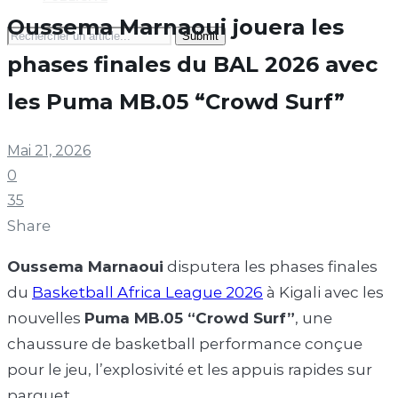
Oussema Marnaoui jouera les
Search
for:
phases finales du BAL 2026 avec
les Puma MB.05 “Crowd Surf”
Mai 21, 2026
0
35
Share
Oussema Marnaoui
disputera les phases finales
du
Basketball Africa League 2026
à Kigali avec les
nouvelles
Puma MB.05 “Crowd Surf”
, une
chaussure de basketball performance conçue
pour le jeu, l’explosivité et les appuis rapides sur
parquet.