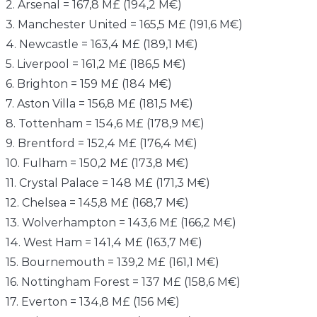
2. Arsenal = 167,8 M£ (194,2 M€)
3. Manchester United = 165,5 M£ (191,6 M€)
4. Newcastle = 163,4 M£ (189,1 M€)
5. Liverpool = 161,2 M£ (186,5 M€)
6. Brighton = 159 M£ (184 M€)
7. Aston Villa = 156,8 M£ (181,5 M€)
8. Tottenham = 154,6 M£ (178,9 M€)
9. Brentford = 152,4 M£ (176,4 M€)
10. Fulham = 150,2 M£ (173,8 M€)
11. Crystal Palace = 148 M£ (171,3 M€)
12. Chelsea = 145,8 M£ (168,7 M€)
13. Wolverhampton = 143,6 M£ (166,2 M€)
14. West Ham = 141,4 M£ (163,7 M€)
15. Bournemouth = 139,2 M£ (161,1 M€)
16. Nottingham Forest = 137 M£ (158,6 M€)
17. Everton = 134,8 M£ (156 M€)