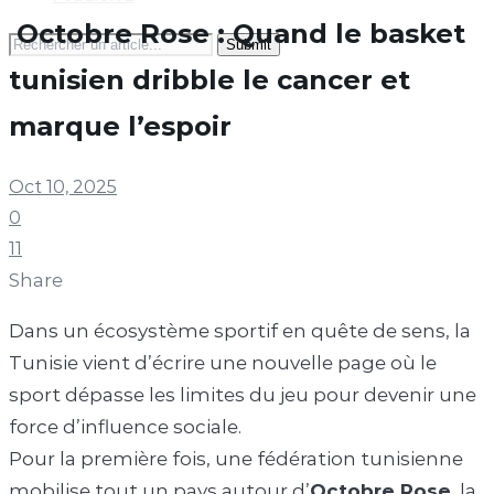
Octobre Rose : Quand le basket
Search
for:
tunisien dribble le cancer et
marque l’espoir
Oct 10, 2025
0
11
Share
Dans un écosystème sportif en quête de sens, la
Tunisie vient d’écrire une nouvelle page où le
sport dépasse les limites du jeu pour devenir une
force d’influence sociale.
Pour la première fois, une fédération tunisienne
mobilise tout un pays autour d’
Octobre Rose
, la