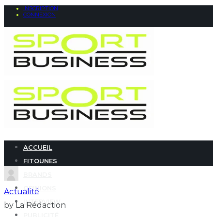
INSCRIPTION
CONNEXION
ACCUEIL
FITOUNES
BRANDS
OPINIONS
Actualité
INTERVIEW
by La Rédaction
PUBLICITÉ