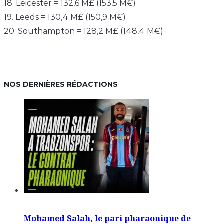
18. Leicester = 132,6 M£ (153,5 M€)
19. Leeds = 130,4 M£ (150,9 M€)
20. Southampton = 128,2 M£ (148,4 M€)
NOS DERNIÈRES RÉDACTIONS
Mohamed Salah, le pari pharaonique de