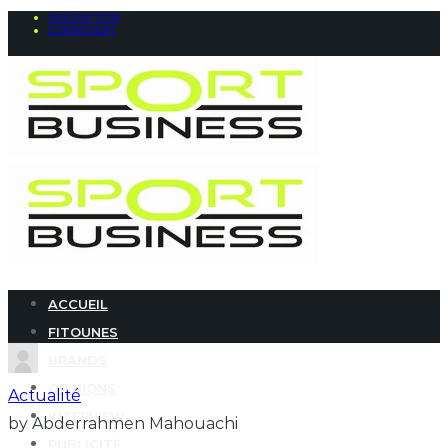
INSCRIPTION
CONNEXION
ACCUEIL
FITOUNES
BRANDS
OPINIONS
Actualité
INTERVIEW
by Abderrahmen Mahouachi
PUBLICITÉ