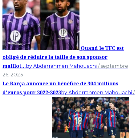
Quand le TFC est
obligé de réduire la taille de son sponsor
maillot...
by Abderrahmen Mahouachi
/ septembre
26, 2023
Le Barça annonce un bénéfice de 304 millions
d'euros pour 2022-2023
by Abderrahmen Mahouachi
/