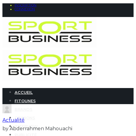
INSCRIPTION
CONNEXION
ACCUEIL
FITOUNES
BRANDS
OPINIONS
Actualité
INTERVIEW
by Abderrahmen Mahouachi
PUBLICITÉ