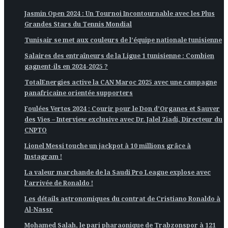
Jasmin Open 2024 : Un Tournoi Incontournable avec les Plus
Grandes Stars du Tennis Mondial
Tunisair se met aux couleurs de l’équipe nationale tunisienne
Salaires des entraîneurs de la Ligue 1 tunisienne : Combien
gagnent-ils en 2024-2025 ?
TotalEnergies active la CAN Maroc 2025 avec une campagne
panafricaine orientée supporters
Foulées Vertes 2024 : Courir pour le Don d’Organes et Sauver
des Vies – Interview exclusive avec Dr. Jalel Ziadi, Directeur du
CNPTO
Lionel Messi touche un jackpot à 10 millions grâce à
Instagram !
La valeur marchande de la Saudi Pro League explose avec
l’arrivée de Ronaldo !
Les détails astronomiques du contrat de Cristiano Ronaldo à
Al-Nassr
Mohamed Salah, le pari pharaonique de Trabzonspor à 121