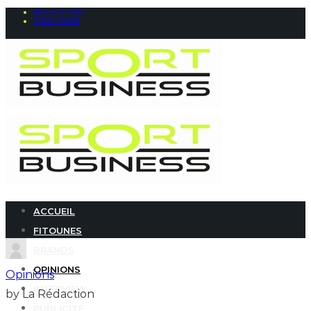
INSCRIPTION
CONNEXION
ACCUEIL
FITOUNES
BRANDS
OPINIONS
Opinions
INTERVIEW
by La Rédaction
PUBLICITÉ