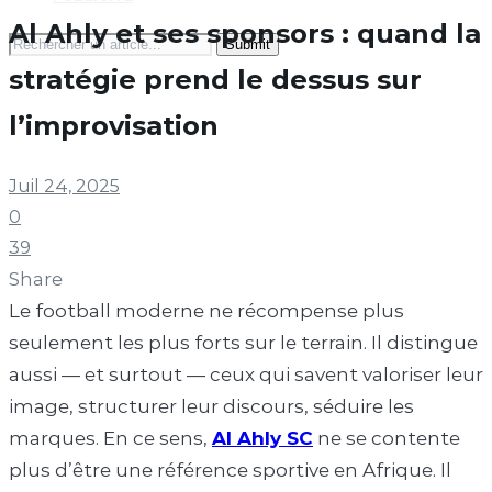
Al Ahly et ses sponsors : quand la
Search
for:
stratégie prend le dessus sur
l’improvisation
Juil 24, 2025
0
39
Share
Le football moderne ne récompense plus
seulement les plus forts sur le terrain. Il distingue
aussi — et surtout — ceux qui savent valoriser leur
image, structurer leur discours, séduire les
marques. En ce sens,
Al Ahly SC
ne se contente
plus d’être une référence sportive en Afrique. Il