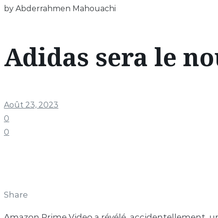
by Abderrahmen Mahouachi
Adidas sera le n
Août 23, 2023
0
0
Share
Amazon Prime Video a révélé, accidentellement, un