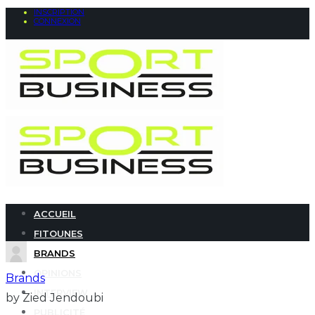
INSCRIPTION
CONNEXION
ACCUEIL
FITOUNES
BRANDS
OPINIONS
Brands
INTERVIEW
by Zied Jendoubi
PUBLICITÉ