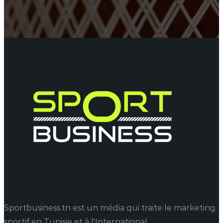
Sportbusiness.tn est un média qui traite le marketing
sportif en Tunisie et à l'International.