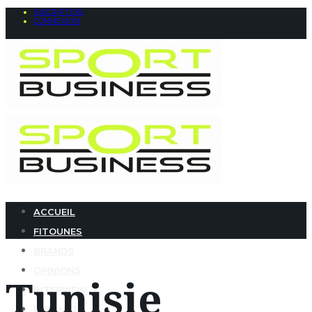
INSCRIPTION
CONNEXION
ACCUEIL
FITOUNES
BRANDS
OPINIONS
Tunisie
INTERVIEW
PUBLICITÉ