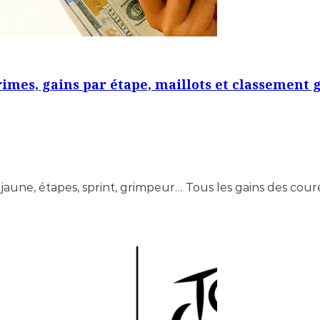
rimes, gains par étape, maillots et classement 
aune, étapes, sprint, grimpeur… Tous les gains des coure