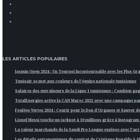
LES ARTICLES POPULAIRES
Jasmin Open 2024 : Un Tournoi Incontournable avec les Plus Gr
Tunisair se met aux couleurs de l’équipe nationale tunisienne
Salaires des entraîneurs de la Ligue 1 tunisienne : Combien gag
TotalEnergies active la CAN Maroc 2025 avec une campagne pa
Foulées Vertes 2024 : Courir pour le Don d’Organes et Sauver des
Lionel Messi touche un jackpot à 10 millions grâce à Instagram 
La valeur marchande de la Saudi Pro League explose avec l’arr
Les détails astronomiques du contrat de Cristiano Ronaldo à A