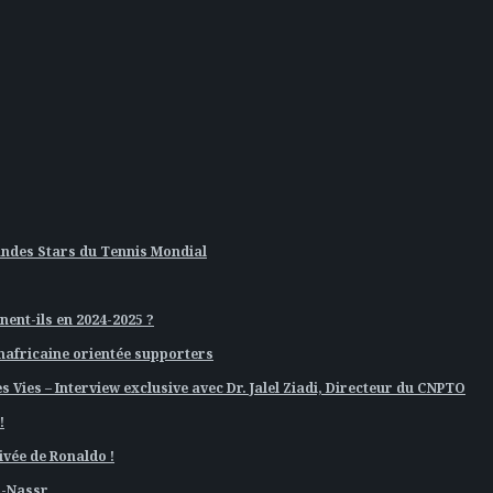
andes Stars du Tennis Mondial
nent-ils en 2024-2025 ?
nafricaine orientée supporters
 Vies – Interview exclusive avec Dr. Jalel Ziadi, Directeur du CNPTO
!
ivée de Ronaldo !
l-Nassr