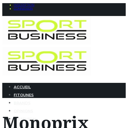
INSCRIPTION
CONNEXION
ACCUEIL
FITOUNES
BRANDS
OPINIONS
Monoprix
INTERVIEW
PUBLICITÉ