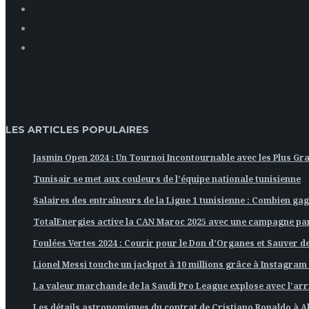
LES ARTICLES POPULAIRES
Jasmin Open 2024 : Un Tournoi Incontournable avec les Plus Gr
Tunisair se met aux couleurs de l’équipe nationale tunisienne
Salaires des entraîneurs de la Ligue 1 tunisienne : Combien gag
TotalEnergies active la CAN Maroc 2025 avec une campagne pa
Foulées Vertes 2024 : Courir pour le Don d’Organes et Sauver des
Lionel Messi touche un jackpot à 10 millions grâce à Instagram 
La valeur marchande de la Saudi Pro League explose avec l’arr
Les détails astronomiques du contrat de Cristiano Ronaldo à A