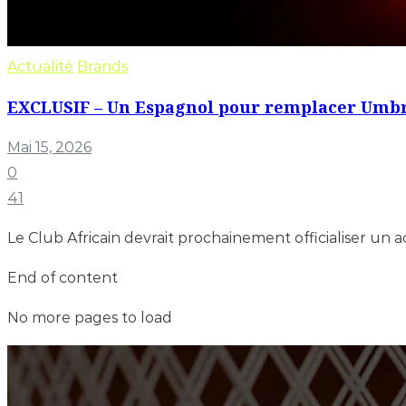
Actualité
Brands
EXCLUSIF – Un Espagnol pour remplacer Umbro
Mai 15, 2026
0
41
Le Club Africain devrait prochainement officialiser u
End of content
No more pages to load