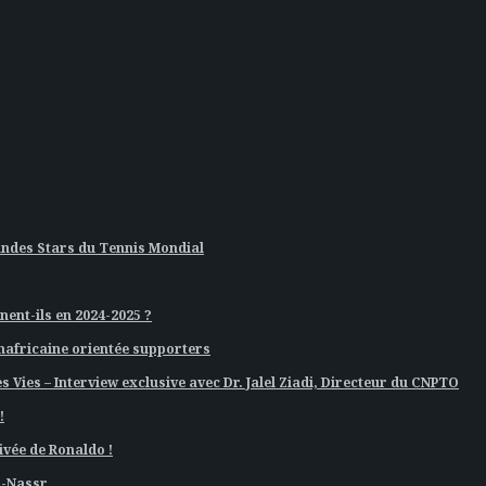
andes Stars du Tennis Mondial
nent-ils en 2024-2025 ?
nafricaine orientée supporters
 Vies – Interview exclusive avec Dr. Jalel Ziadi, Directeur du CNPTO
!
ivée de Ronaldo !
l-Nassr