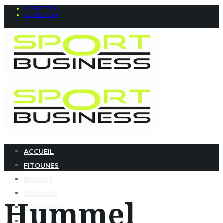
INSCRIPTION
CONNEXION
ACCUEIL
FITOUNES
BRANDS
OPINIONS
Hummel
INTERVIEW
PUBLICITÉ