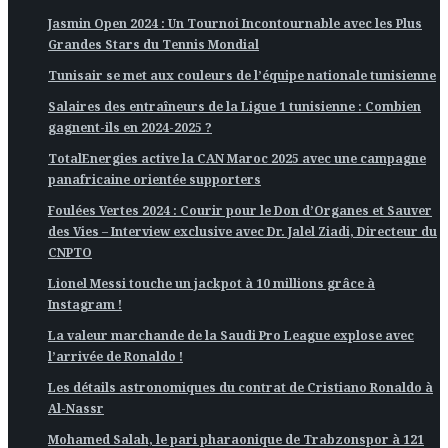
Jasmin Open 2024 : Un Tournoi Incontournable avec les Plus
Grandes Stars du Tennis Mondial
Tunisair se met aux couleurs de l’équipe nationale tunisienne
Salaires des entraîneurs de la Ligue 1 tunisienne : Combien
gagnent-ils en 2024-2025 ?
TotalEnergies active la CAN Maroc 2025 avec une campagne
panafricaine orientée supporters
Foulées Vertes 2024 : Courir pour le Don d’Organes et Sauver
des Vies – Interview exclusive avec Dr. Jalel Ziadi, Directeur du
CNPTO
Lionel Messi touche un jackpot à 10 millions grâce à
Instagram !
La valeur marchande de la Saudi Pro League explose avec
l’arrivée de Ronaldo !
Les détails astronomiques du contrat de Cristiano Ronaldo à
Al-Nassr
Mohamed Salah, le pari pharaonique de Trabzonspor à 121