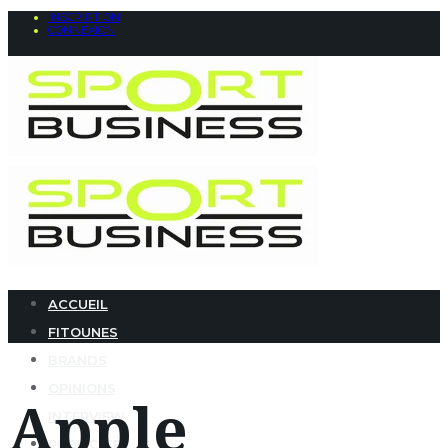
INSCRIPTION
CONNEXION
ACCUEIL
FITOUNES
BRANDS
OPINIONS
Apple
INTERVIEW
PUBLICITÉ