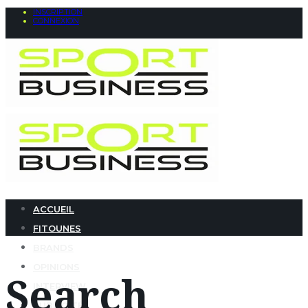
INSCRIPTION
CONNEXION
ACCUEIL
FITOUNES
BRANDS
OPINIONS
Search
INTERVIEW
PUBLICITÉ