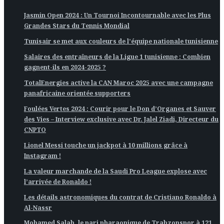
Jasmin Open 2024 : Un Tournoi Incontournable avec les Plus
Grandes Stars du Tennis Mondial
Tunisair se met aux couleurs de l’équipe nationale tunisienne
Salaires des entraîneurs de la Ligue 1 tunisienne : Combien
gagnent-ils en 2024-2025 ?
TotalEnergies active la CAN Maroc 2025 avec une campagne
panafricaine orientée supporters
Foulées Vertes 2024 : Courir pour le Don d’Organes et Sauver
des Vies – Interview exclusive avec Dr. Jalel Ziadi, Directeur du
CNPTO
Lionel Messi touche un jackpot à 10 millions grâce à
Instagram !
La valeur marchande de la Saudi Pro League explose avec
l’arrivée de Ronaldo !
Les détails astronomiques du contrat de Cristiano Ronaldo à
Al-Nassr
Mohamed Salah, le pari pharaonique de Trabzonspor à 121