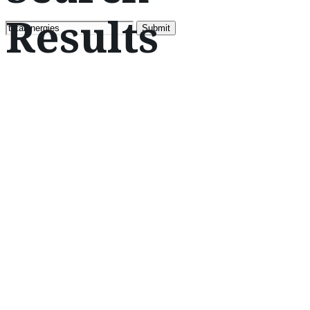
Results
Search
for: