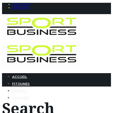
INSCRIPTION
CONNEXION
ACCUEIL
FITOUNES
BRANDS
OPINIONS
Search
INTERVIEW
PUBLICITÉ