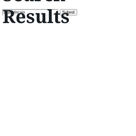
Results
Search
for: